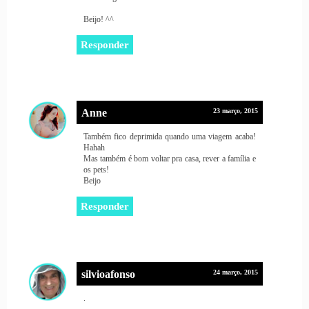
Beijo! ^^
Responder
Anne
23 março, 2015
Também fico deprimida quando uma viagem acaba!
Hahah
Mas também é bom voltar pra casa, rever a família e
os pets!
Beijo
Responder
silvioafonso
24 março, 2015
.