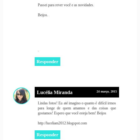
Passei para rever você e as novidades.
Beijos.
.
Responder
Lucélia Miranda
24 março, 2015
Lindas fotos! Eu até imagino o quanto é difícil irmos
para longe de quem amamos e das coisas que
gostamos! Espero que você esteja bem! Beijos
http://luceliam2012.blogspot.com
Responder