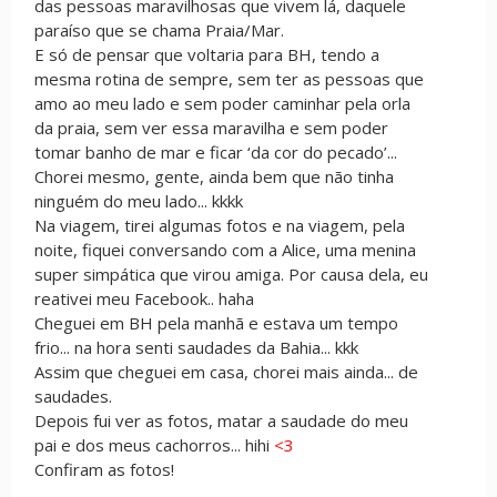
das pessoas maravilhosas que vivem lá, daquele
paraíso que se chama Praia/Mar.
E só de pensar que voltaria para BH, tendo a
mesma rotina de sempre, sem ter as pessoas que
amo ao meu lado e sem poder caminhar pela orla
da praia, sem ver essa maravilha e sem poder
tomar banho de mar e ficar ‘da cor do pecado’...
Chorei mesmo, gente, ainda bem que não tinha
ninguém do meu lado... kkkk
Na viagem, tirei algumas fotos e na viagem, pela
noite, fiquei conversando com a Alice, uma menina
super simpática que virou amiga. Por causa dela, eu
reativei meu Facebook.. haha
Cheguei em BH pela manhã e estava um tempo
frio... na hora senti saudades da Bahia... kkk
Assim que cheguei em casa, chorei mais ainda... de
saudades.
Depois fui ver as fotos, matar a saudade do meu
pai e dos meus cachorros... hihi
<3
Confiram as fotos!