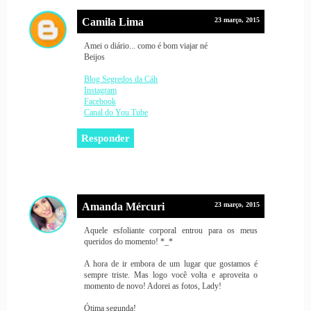
Camila Lima
23 março, 2015
Amei o diário... como é bom viajar né
Beijos
Blog Segredos da Cáh
Instagram
Facebook
Canal do You Tube
Responder
Amanda Mércuri
23 março, 2015
Aquele esfoliante corporal entrou para os meus
queridos do momento! *_*
A hora de ir embora de um lugar que gostamos é
sempre triste. Mas logo você volta e aproveita o
momento de novo! Adorei as fotos, Lady!
Ótima segunda!