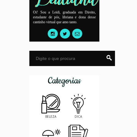
Oi! Sou a Leidi, graduada em Direito,
estudante de pós, libriana e dona desse
cantinho virtual que amo tanto.
Categorias
BELEZA
DICA