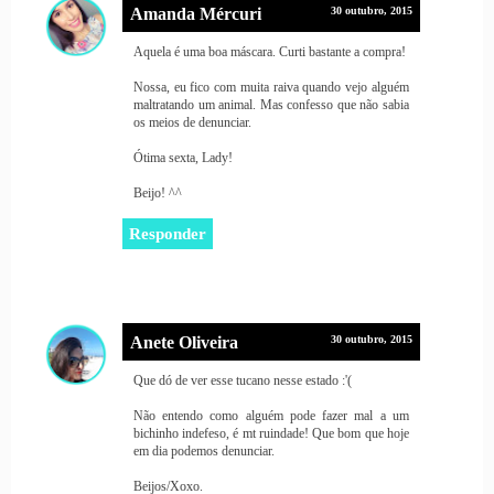
Amanda Mércuri
30 outubro, 2015
Aquela é uma boa máscara. Curti bastante a compra!
Nossa, eu fico com muita raiva quando vejo alguém
maltratando um animal. Mas confesso que não sabia
os meios de denunciar.
Ótima sexta, Lady!
Beijo! ^^
Responder
Anete Oliveira
30 outubro, 2015
Que dó de ver esse tucano nesse estado :'(
Não entendo como alguém pode fazer mal a um
bichinho indefeso, é mt ruindade! Que bom que hoje
em dia podemos denunciar.
Beijos/Xoxo.