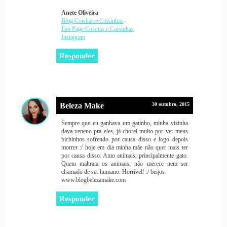
Anete Oliveira
Blog Coisitas e Coisinhas
Fan Page Coisitas e Coisinhas
Instagram
Responder
Beleza Make
30 outubro, 2015
Sempre que eu ganhava um gatinho, minha vizinha
dava veneno pra eles, já chorei muito por ver meus
bichinhos sofrendo por causa disso e logo depois
morrer :/ hoje em dia minha mãe não quer mais ter
por causa disso. Amo animais, principalmente gato.
Quem maltrata os animais, não merece nem ser
chamado de ser humano. Horrível! :/ beijos
www.blogbelezamake.com
Responder