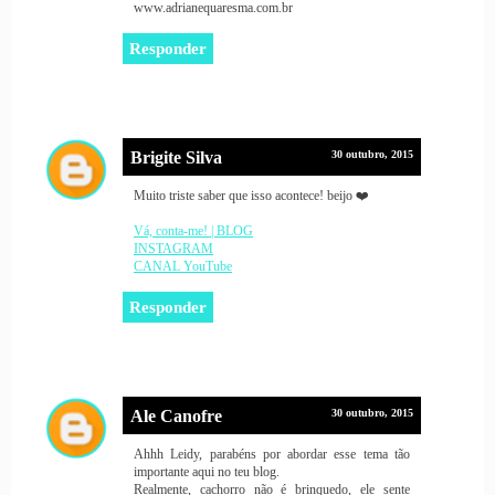
www.adrianequaresma.com.br
Responder
Brigite Silva
30 outubro, 2015
Muito triste saber que isso acontece! beijo ❤️
Vá, conta-me! | BLOG
INSTAGRAM
CANAL YouTube
Responder
Ale Canofre
30 outubro, 2015
Ahhh Leidy, parabéns por abordar esse tema tão
importante aqui no teu blog.
Realmente, cachorro não é brinquedo, ele sente