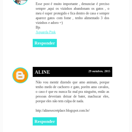
Esse post é muito importante , denunciar é preciso
sempre ,aqui os vizinhos abandonam os gatos , o
meu é super protegido e fica dentro de casa e sempre
aparece gatos com fome , tenho alimentado 3 dos
vizinhos e adoro =)
Bjs
Aquarela Pink
Responder
ALINE
29 outubro, 2015
Não vou mentir dizendo que amo animais, porque
tenho medo de cachorro e gato, porém amo cavalos,
o caso é que eu nunca fiz mal pra ninguém, então as
pessoas deveriam deixar de bater, machucar eles,
porque eles não tem culpa de nada.
http://alinesecretplace.blogspot.com.br/
Responder