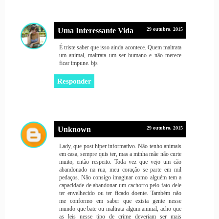
Uma Interessante Vida
29 outubro, 2015
É triste saber que isso ainda acontece. Quem maltrata
um animal, maltrata um ser humano e não merece
ficar impune. bjs
Responder
Unknown
29 outubro, 2015
Lady, que post hiper informativo. Não tenho animais
em casa, sempre quis ter, mas a minha mãe não curte
muito, então respeito. Toda vez que vejo um cão
abandonado na rua, meu coração se parte em mil
pedaços. Não consigo imaginar como alguém tem a
capacidade de abandonar um cachorro pelo fato dele
ter envelhecido ou ter ficado doente. Também não
me conformo em saber que exista gente nesse
mundo que bate ou maltrata algum animal, acho que
as leis nesse tipo de crime deveriam ser mais