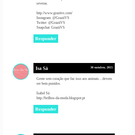
severas.
http://www.graziivs.com/
Instagram: @GraziiVS
Twitter: @GraziiVS
Snapchat: GraziiVS
Responder
Isa Sá
30 outubro, 2015
Gente sem coração que faz isso aos animais....devem
ser bem punidos.
Isabel Sá
http://brilhos-da-moda.blogspot.pt
Responder