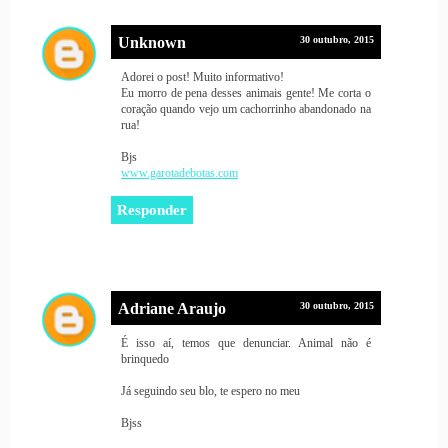
Unknown
30 outubro, 2015
Adorei o post! Muito informativo!
Eu morro de pena desses animais gente! Me corta o
coração quando vejo um cachorrinho abandonado na
rua!
Bjs
www.garotadebotas.com
Responder
Adriane Araujo
30 outubro, 2015
É isso aí, temos que denunciar. Animal não é
brinquedo
Já seguindo seu blo, te espero no meu
Bjss