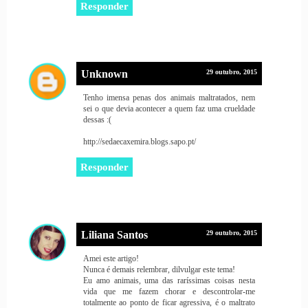
Responder
Unknown
29 outubro, 2015
Tenho imensa penas dos animais maltratados, nem
sei o que devia acontecer a quem faz uma crueldade
dessas :(
http://sedaecaxemira.blogs.sapo.pt/
Responder
Liliana Santos
29 outubro, 2015
Amei este artigo!
Nunca é demais relembrar, dilvulgar este tema!
Eu amo animais, uma das raríssimas coisas nesta
vida que me fazem chorar e descontrolar-me
totalmente ao ponto de ficar agressiva, é o maltrato