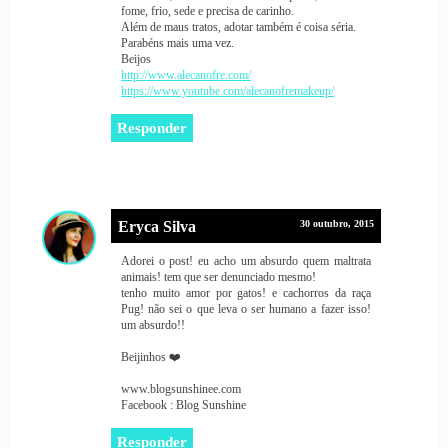
fome, frio, sede e precisa de carinho.
Além de maus tratos, adotar também é coisa séria.
Parabéns mais uma vez.
Beijos
http://www.alecanofre.com/
https://www.youtube.com/alecanofremakeup/
Responder
Eryca Silva
30 outubro, 2015
Adorei o post! eu acho um absurdo quem maltrata
animais! tem que ser denunciado mesmo!
tenho muito amor por gatos! e cachorros da raça
Pug! não sei o que leva o ser humano a fazer isso!
um absurdo!!
Beijinhos ❤️
www.blogsunshinee.com
Facebook : Blog Sunshine
Responder