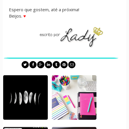
Espero que gostem, até a próxima!
Beijos.
♥