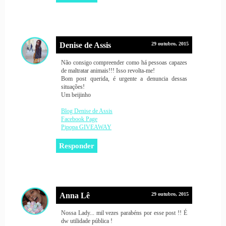
Denise de Assis
29 outubro, 2015
Não consigo compreender como há pessoas capazes
de maltratar animais!!! Isso revolta-me!
Bom post querida, é urgente a denuncia dessas
situações!
Um beijinho
Blog Denise de Assis
Facebook Page
Pipopa GIVEAWAY
Responder
Anna Lê
29 outubro, 2015
Nossa Lady... mil vezes parabéns por esse post !! É
dw utilidade pública !