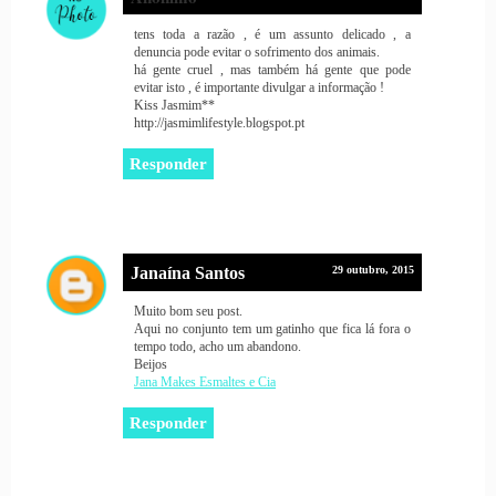
tens toda a razão , é um assunto delicado , a
denuncia pode evitar o sofrimento dos animais.
há gente cruel , mas também há gente que pode
evitar isto , é importante divulgar a informação !
Kiss Jasmim**
http://jasmimlifestyle.blogspot.pt
Responder
Janaína Santos
29 outubro, 2015
Muito bom seu post.
Aqui no conjunto tem um gatinho que fica lá fora o
tempo todo, acho um abandono.
Beijos
Jana Makes Esmaltes e Cia
Responder