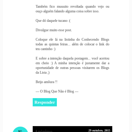
Também fico muuuito revoltada quando vejo ou
ouço alguém falando alguma coisa sobre isso.
Que dó daquele tucano :(
Divulgue muito esse post.
Coloque ele lá na listinha do Conhecendo Blogs
todas as quintas feiras... além de colocar o link do
teu cantinho :)
E sobre a intenção daquela postagem... você acertou
em cheio :) A minha intenção é justamente dar a
oportunidade de outras pessoas visitarem os Blogs
da Lista ;)
Beijo amôura !!
--- O Blog Que Não é Blog ---
Responder
Anônimo
29 outubro, 2015