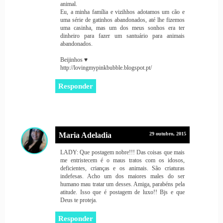
animal.
Eu, a minha família e vizihhos adotamos um cão e
uma série de gatinhos abandonados, até lhe fizemos
uma casinha, mas um dos meus sonhos era ter
dinheiro para fazer um santuário para animais
abandonados.
Beijinhos ♥
http://lovingmypinkbubble.blogspot.pt/
Responder
Maria Adeladia
29 outubro, 2015
LADY: Que postagem nobre!!! Das coisas que mais
me entristecem é o maus tratos com os idosos,
deficientes, crianças e os animais. São criaturas
indefesas. Acho um dos maiores males do ser
humano mau tratar um desses. Amiga, parabéns pela
atitude. Isso que é postagem de luxo!! Bjs e que
Deus te proteja.
Responder