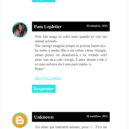
Pam Lepletier
30 outubro, 2015
Nem fala amiga eu sofro tanto quando eu vejo um
animal sofrendo.
Não consigo imaginar porque as pessoas fazem isso.
Eu tenho a minha filha e ela sofreu várias cirurgias,
jamais pensei em abandoná-la e na verdade sofri
junto com ela a cada cirurgia. É amor demais e não é
só uma cachorra ela é uma parte minha. rs
Beijos!
Blog Pam Lepletier
Responder
Unknown
30 outubro, 2015
Afs odeio que maltratem animais, poxa =/ .. Fico me