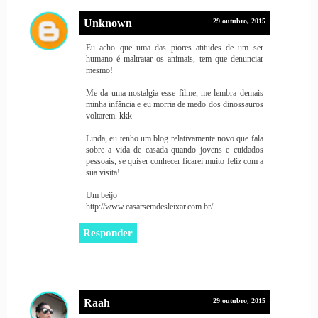
Unknown
29 outubro, 2015
Eu acho que uma das piores atitudes de um ser
humano é maltratar os animais, tem que denunciar
mesmo!
Me da uma nostalgia esse filme, me lembra demais
minha infância e eu morria de medo dos dinossauros
voltarem. kkk
Linda, eu tenho um blog relativamente novo que fala
sobre a vida de casada quando jovens e cuidados
pessoais, se quiser conhecer ficarei muito feliz com a
sua visita!
Um beijo
http://www.casarsemdesleixar.com.br/
Responder
Raah
29 outubro, 2015