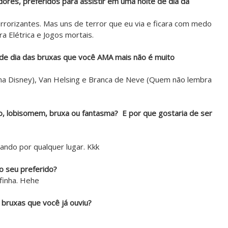
ores, preferidos para assistir em uma noite de dia da
rorizantes. Mas uns de terror que eu via e ficara com medo
a Elétrica e Jogos mortais.
 de dia das bruxas que você AMA mais não é muito
na Disney), Van Helsing e Branca de Neve (Quem não lembra
o, lobisomem, bruxa ou fantasma? E por que gostaria de ser
ando por qualquer lugar. Kkk
o seu preferido?
finha. Hehe
s bruxas que você já ouviu?