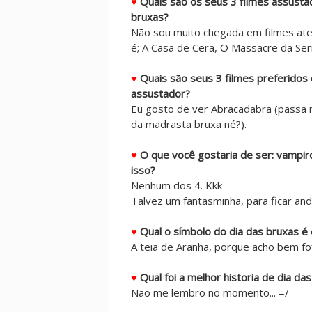
♥
Quais são os seus 3 filmes assustad
bruxas?
Não sou muito chegada em filmes ater
é; A Casa de Cera, O Massacre da Serr
♥
Quais são seus 3 filmes preferidos
assustador?
Eu gosto de ver Abracadabra (passa 
da madrasta bruxa né?).
♥
O que você gostaria de ser: vampir
isso?
Nenhum dos 4. Kkk
Talvez um fantasminha, para ficar and
♥
Qual o símbolo do dia das bruxas é 
A teia de Aranha, porque acho bem fo
♥
Qual foi a melhor historia de dia da
Não me lembro no momento... =/