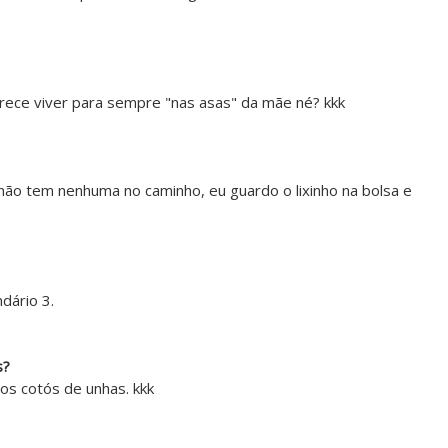
rece viver para sempre "nas asas" da mãe né? kkk
 não tem nenhuma no caminho, eu guardo o lixinho na bolsa e
dário 3.
s?
dos cotós de unhas. kkk