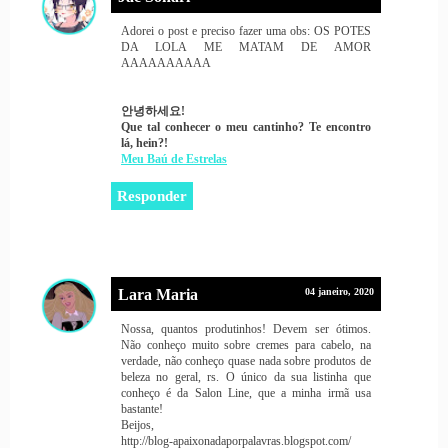
Adorei o post e preciso fazer uma obs: OS POTES
DA LOLA ME MATAM DE AMOR
AAAAAAAAAA
안녕하세요!
Que tal conhecer o meu cantinho? Te encontro
lá, hein?!
Meu Baú de Estrelas
Responder
Lara Maria
04 janeiro, 2020
Nossa, quantos produtinhos! Devem ser ótimos.
Não conheço muito sobre cremes para cabelo, na
verdade, não conheço quase nada sobre produtos de
beleza no geral, rs. O único da sua listinha que
conheço é da Salon Line, que a minha irmã usa
bastante!
Beijos,
http://blog-apaixonadaporpalavras.blogspot.com/