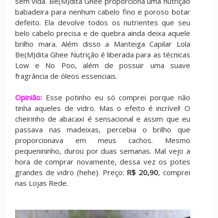
sem vida. Be(M)dita Ghee proporciona uma nutrição
babadeira para nenhum cabelo fino e poroso botar
defeito. Ela devolve todos os nutrientes que seu
belo cabelo precisa e de quebra ainda deixa aquele
brilho mara. Além disso a Manteiga Capilar Lola
Be(M)dita Ghee Nutrição é liberada para as técnicas
Low e No Poo, além de possuir uma suave
fragrância de óleos essenciais.
Opinião:
Esse potinho eu só comprei porque não
tinha aqueles de vidro. Mas o efeito é incrível! O
cheirinho de abacaxi é sensacional e assim que eu
passava nas madeixas, percebia o brilho que
proporcionava em meus cachos. Mesmo
pequenininho, durou por duas semanas. Mal vejo a
hora de comprar novamente, dessa vez os potes
grandes de vidro (hehe). Preço:
R$ 20,90
, comprei
nas Lojas Rede.