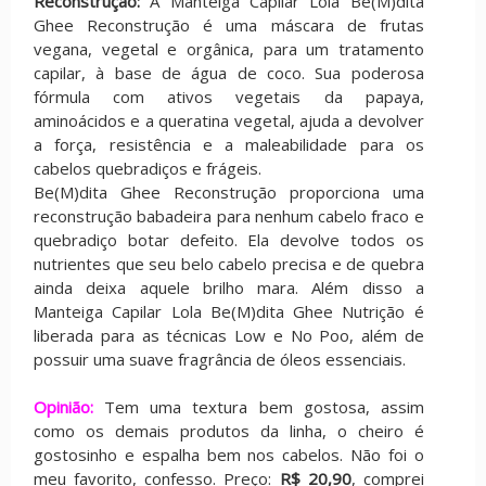
Reconstrução:
A Manteiga Capilar Lola Be(M)dita
Ghee Reconstrução é uma máscara de frutas
vegana, vegetal e orgânica, para um tratamento
capilar, à base de água de coco. Sua poderosa
fórmula com ativos vegetais da papaya,
aminoácidos e a queratina vegetal, ajuda a devolver
a força, resistência e a maleabilidade para os
cabelos quebradiços e frágeis.
Be(M)dita Ghee Reconstrução proporciona uma
reconstrução babadeira para nenhum cabelo fraco e
quebradiço botar defeito. Ela devolve todos os
nutrientes que seu belo cabelo precisa e de quebra
ainda deixa aquele brilho mara. Além disso a
Manteiga Capilar Lola Be(M)dita Ghee Nutrição é
liberada para as técnicas Low e No Poo, além de
possuir uma suave fragrância de óleos essenciais.
Opinião:
Tem uma textura bem gostosa, assim
como os demais produtos da linha, o cheiro é
gostosinho e espalha bem nos cabelos. Não foi o
meu favorito, confesso. Preço:
R$ 20,90
, comprei