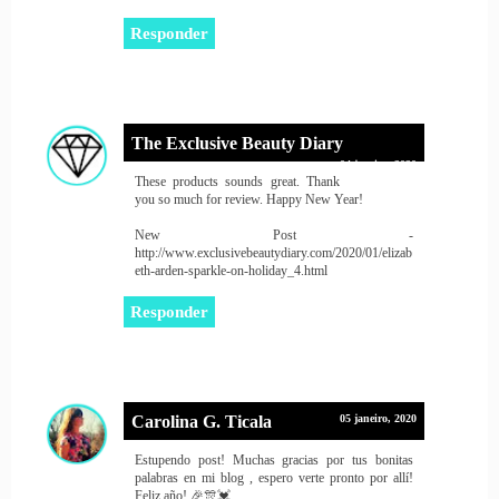
Responder
The Exclusive Beauty Diary
04 janeiro, 2020
These products sounds great. Thank
you so much for review. Happy New Year!
New Post -
http://www.exclusivebeautydiary.com/2020/01/elizab
eth-arden-sparkle-on-holiday_4.html
Responder
Carolina G. Ticala
05 janeiro, 2020
Estupendo post! Muchas gracias por tus bonitas
palabras en mi blog , espero verte pronto por allí!
Feliz año! 🎉🎊💓