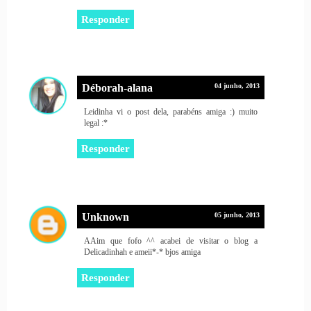
Responder
Déborah-alana
04 junho, 2013
Leidinha vi o post dela, parabéns amiga :) muito
legal :*
Responder
Unknown
05 junho, 2013
AAim que fofo ^^ acabei de visitar o blog a
Delicadinhah e ameii*-* bjos amiga
Responder