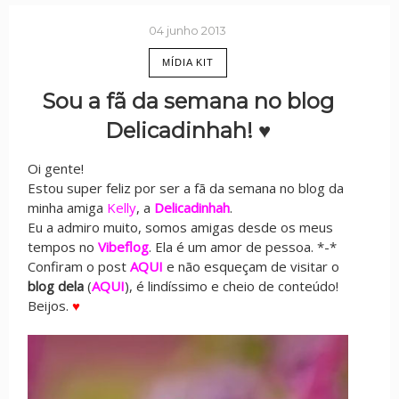
04 junho 2013
MÍDIA KIT
Sou a fã da semana no blog
Delicadinhah! ♥
Oi gente!
Estou super feliz por ser a fã da semana no blog da
minha amiga
Kelly
, a
Delicadinhah
.
Eu a admiro muito, somos amigas desde os meus
tempos no
Vibeflog
. Ela é um amor de pessoa. *-*
Confiram o post
AQUI
e não esqueçam de visitar o
blog
dela
(
AQUI
), é lindíssimo e cheio de conteúdo!
Beijos.
♥