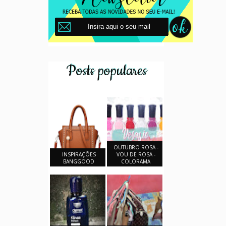
Posts populares
OUTUBRO ROSA -
INSPIRAÇÕES
VOU DE ROSA -
BANGGOOD
COLORAMA
Oi gente! Estou
Oi gente!
muito feliz
Estou bem
porque em
atrasadinha
tese estou de
com essa
férias, falta
postagem, mas
apenas fazer
antes tarde do
uma prova
que nunca.