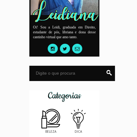
Oi! Sou a Leidi, graduada em Direito,
estudante de pós, libriana e dona desse
cantinho virtual que amo tanto.
Categorias
BELEZA
DICA