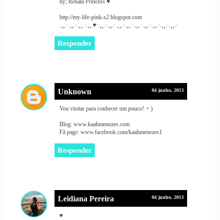
by; Renata Princess ♥
http://my-life-pink-s2.blogspot.com
.¸¸.·.¸¸.·.¸¸.·.¸¸.♥·.¸¸.·.¸¸.·.¸¸.·.¸¸.·.¸¸.·.¸¸.·.¸¸.·.¸¸.·.¸¸.·
Responder
Unknown
04 junho, 2013
Vou visitar para conhecer um pouco! = )
Blog: www.kaahmenezes.com
Fã page: www.facebook.com/kaahmenezes1
Responder
Leidiana Pereira
04 junho, 2013
♥