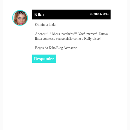
Kika
05 junho, 2013
Oi minha linda!
Adoreiiii!!! Meus parabéns!!! Você merece! Estava
linda com esse seu sorrisão como a Kelly disse!
Beijos da Kika/Blog Acessarte
Responder