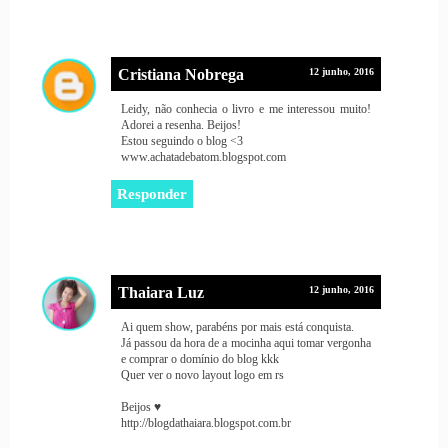
Cristiana Nobrega
12 junho, 2016
Leidy, não conhecia o livro e me interessou muito!
Adorei a resenha. Beijos!
Estou seguindo o blog <3
www.achatadebatom.blogspot.com
Responder
Thaiara Luz
12 junho, 2016
Ai quem show, parabéns por mais está conquista.
Já passou da hora de a mocinha aqui tomar vergonha
e comprar o domínio do blog kkk
Quer ver o novo layout logo em rs
Beijos ♥
http://blogdathaiara.blogspot.com.br