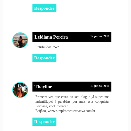
Responder
Leidiana Pereira
12 junho, 2016
Retribuídos. *--*
Responder
Thayline
15 junho, 2016
Primeira vez que entro no seu blog e já super me
indentifiquei ! parabéns por mais esta conquista
Leidiana, vocÊ merece !
Beijãoo, www.simplesmentecriativa.com.br
Responder