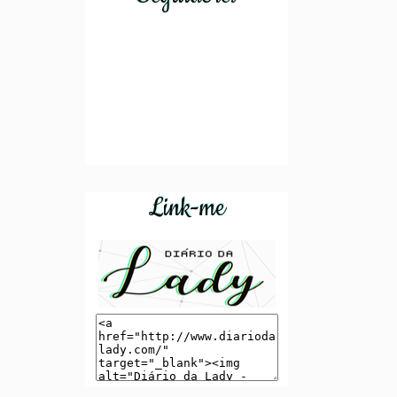
me...
Link-me