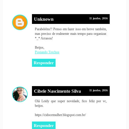
Unknown
11 junho, 2016
Parabéééns!! Penso em fazer isso em breve também,
mas preciso de realmente mais tempo para organizar.
*_* Arrasou!
Beijos,
Postando Trechos
Responder
Cibele Nascimento Silva
11 junho, 2016
Olá Leidy que super novidade, fico feliz por vc,
beijos.
https://cidocemulher.blogspot.com.br/
Responder