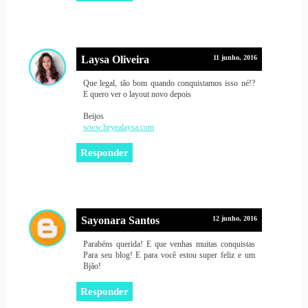
Laysa Oliveira
11 junho, 2016
Que legal, tão bom quando conquistamos isso né!?
E quero ver o layout novo depois
Beijos
www.heyealaysa.com
Responder
Sayonara Santos
12 junho, 2016
Parabéns querida! E que venhas muitas conquistas
Para seu blog! E para você estou super feliz e um
Bjão!
Responder