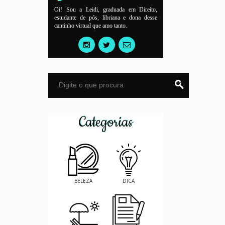
Oi! Sou a Leidi, graduada em Direito,
estudante de pós, libriana e dona desse
cantinho virtual que amo tanto.
Categorias
BELEZA
DICA