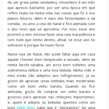
de ser grata pelas raridades). Dezembro é um mês
que aprecio bastante, por ser uma época em que
reflito muito na minha vida, nas coisas que fiz e nos
planos futuros. Além é claro das festividades e da
comida... eu amo a ceia de Natal e fico animada com
o ano novo que se aproxima. Por isso, esse ano
prometi a mim mesma fazer uma ceia maravilhosa e
com tudo que tenho direito, afinal, se esse ano eu
sobrevivi é porque fui muito forte.
Numa ceia de Natal, não pode faltar aqui em casa
aquele Chester bem temperado e assado, além da
minha farofa natalina, um arroz bem soltinho, uma
sobremesa delícia e uma boa bebida. Minha mãe e
meu irmão são adeptos aos refrigerantes, já eu
gosto de apreciar umas bebidas mais moderadas
como um bom vinho barato. Quando eu fico
animada, gosto de comprar um vinho barato e
gostoso para apreciar nas refeições importantes,
e, quem é adepto as bebidas quentes como um
bom
vinho tinto
, sabe que é "obrigatório" ter uma