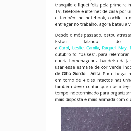
tranquilo e fiquei feliz pela primeir
TV, telefone e internet de casa por u
e também no notebook, cochilei a 
entregar no trabalho, agora bateu a 
Desde o mês passado, estou atrasad
Estou falando do
a
Carol
,
Leslie
,
Camila
,
Raquel
,
May
,
outubro foi "países", para relembrar
queria homenagear a bandeira da Ja
usar esse esmalte de cor verde lind
de Olho Gordo - Anita
. Para chegar 
em torno de 4 dias intactos nas unh
também devo contar que nós integr
tempo indeterminado para organizar
mais disposta e mais animada com o 