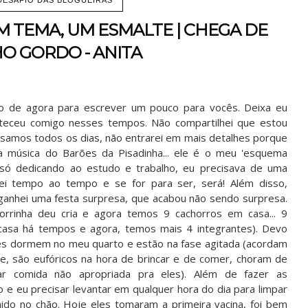
UM TEMA, UM ESMALTE | CHEGA DE
O GORDO - ANITA
o de agora para escrever um pouco para vocês. Deixa eu
teceu comigo nesses tempos. Não compartilhei que estou
samos todos os dias, não entrarei em mais detalhes porque
a música do Barões da Pisadinha... ele é o meu 'esquema
 só dedicando ao estudo e trabalho, eu precisava de uma
ei tempo ao tempo e se for para ser, será! Além disso,
ganhei uma festa surpresa, que acabou não sendo surpresa.
rrinha deu cria e agora temos 9 cachorros em casa... 9
casa há tempos e agora, temos mais 4 integrantes). Devo
eles dormem no meu quarto e estão na fase agitada (acordam
te, são eufóricos na hora de brincar e de comer, choram de
ar comida não apropriada pra eles). Além de fazer as
o e eu precisar levantar em qualquer hora do dia para limpar
ido no chão. Hoje eles tomaram a primeira vacina, foi bem