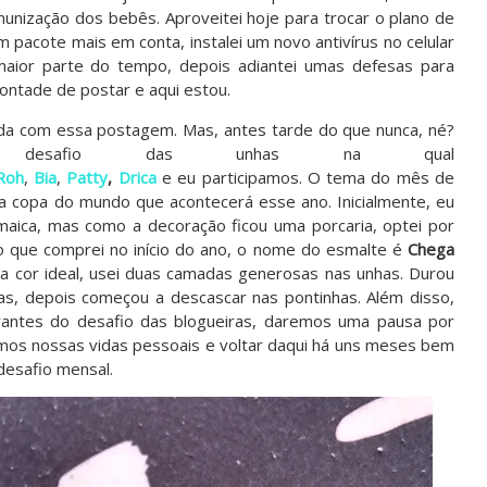
a imunização dos bebês. Aproveitei hoje para trocar o plano de
m pacote mais em conta, instalei um novo antivírus no celular
maior parte do tempo, depois adiantei umas defesas para
vontade de postar e aqui estou.
a com essa postagem. Mas, antes tarde do que nunca, né?
 desafio das unhas na qual
Roh
,
Bia
,
Patty
,
Drica
e eu
participamos. O tema do mês de
 a copa do mundo que acontecerá esse ano. Inicialmente, eu
maica, mas como a decoração ficou uma porcaria, optei por
o que comprei no início do ano, o nome do esmalte é
Chega
na cor ideal, usei duas camadas generosas nas unhas. Durou
as, depois começou a descascar nas pontinhas. Além disso,
antes do desafio das blogueiras, daremos uma pausa por
mos nossas vidas pessoais e voltar daqui há uns meses bem
desafio mensal.