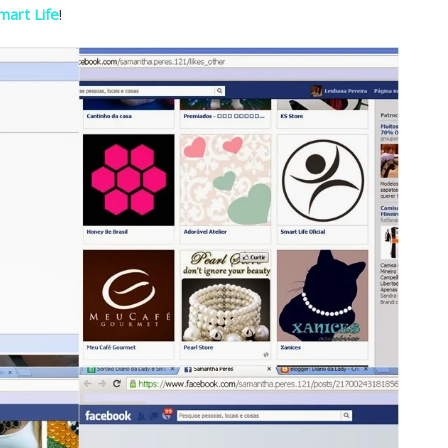
mart Life
!