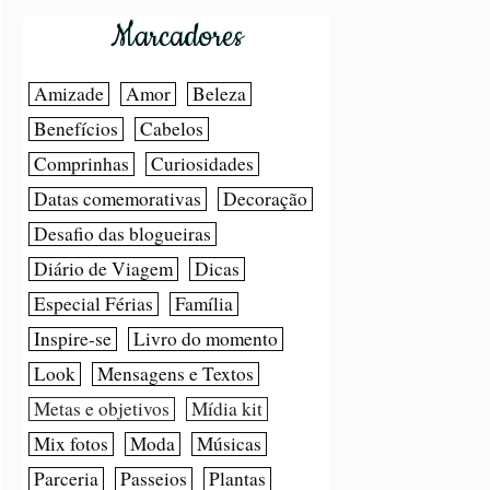
Marcadores
Amizade
Amor
Beleza
Benefícios
Cabelos
Comprinhas
Curiosidades
Datas comemorativas
Decoração
Desafio das blogueiras
Diário de Viagem
Dicas
Especial Férias
Família
Inspire-se
Livro do momento
Look
Mensagens e Textos
Metas e objetivos
Mídia kit
Mix fotos
Moda
Músicas
Parceria
Passeios
Plantas