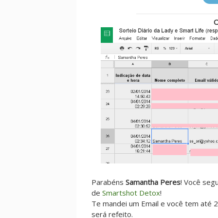
O
Parabéns
Samantha Peres
! Você seg
de
Smartshot Detox
!
Te mandei um Email e você tem até 24
será refeito.