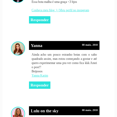
Essa bota malha é uma graça <3 bjos
Conheça meu blog :) |
Meu perfil no instagram
Responder
Yanna
08 maio, 2018
Ainda acho um pouco estranho botas com o salto
quadrado assim, mas estou começando a gostar e até
quero experimentar uma pra ver como fica kkk Amei
o post!!
Beijooos
Yanna Karim
Responder
Lulu on the sky
08 maio, 2018