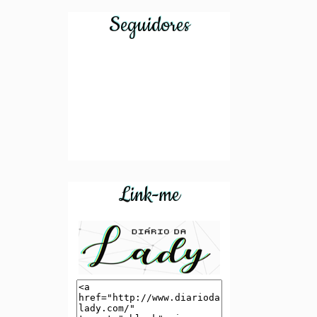
no meu blog e
os cabelos,
Seguidores
hoje esse mo...
principalment...
Link-me