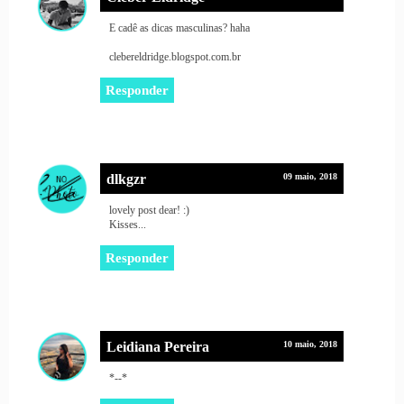
E cadê as dicas masculinas? haha
clebereldridge.blogspot.com.br
Responder
dlkgzr
09 maio, 2018
lovely post dear! :)
Kisses...
Responder
Leidiana Pereira
10 maio, 2018
*--*