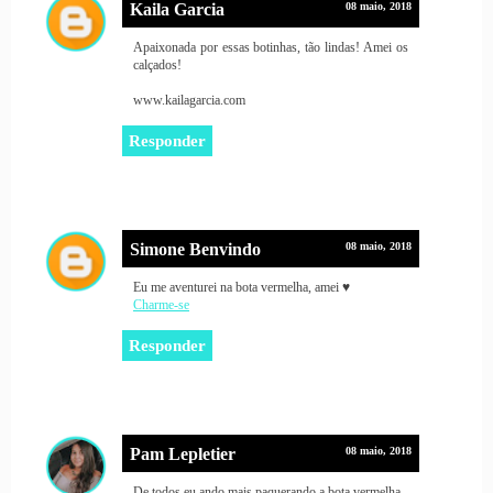
Kaila Garcia
08 maio, 2018
Apaixonada por essas botinhas, tão lindas! Amei os
calçados!
www.kailagarcia.com
Responder
Simone Benvindo
08 maio, 2018
Eu me aventurei na bota vermelha, amei ♥
Charme-se
Responder
Pam Lepletier
08 maio, 2018
De todos eu ando mais paquerando a bota vermelha.