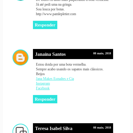
Já até pedi uma na gringa.
Sou louca por botas.
http://www.pamlepletier.com
Responder
Janaína Santos
08 maio, 2018
Estou doida por uma bota vermelha.
Sempre acabo usando os sapatos mais clássicos.
Beijos
Jana Makes Esmaltes e Cia
Instagram
Facebook
Responder
Teresa Isabel Silva
08 maio, 2018