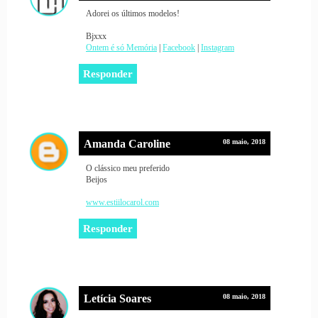
Adorei os últimos modelos!
Bjxxx
Ontem é só Memória
|
Facebook
|
Instagram
Responder
Amanda Caroline
08 maio, 2018
O clássico meu preferido
Beijos
www.estiilocarol.com
Responder
Letícia Soares
08 maio, 2018