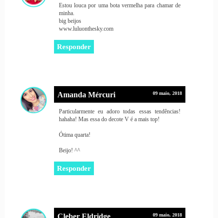
Estou louca por uma bota vermelha para chamar de
minha.
big beijos
www.luluonthesky.com
Responder
Amanda Mércuri
09 maio, 2018
Particularmente eu adoro todas essas tendências!
hahaha! Mas essa do decote V é a mais top!
Ótima quarta!
Beijo! ^^
Responder
Cleber Eldridge
09 maio, 2018