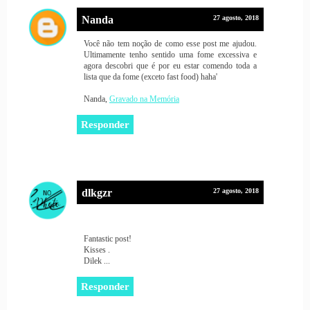
Nanda
27 agosto, 2018
Você não tem noção de como esse post me ajudou.
Ultimamente tenho sentido uma fome excessiva e
agora descobri que é por eu estar comendo toda a
lista que da fome (exceto fast food) haha'
Nanda,
Gravado na Memória
Responder
dlkgzr
27 agosto, 2018
Fantastic post!
Kisses .
Dilek ...
Responder