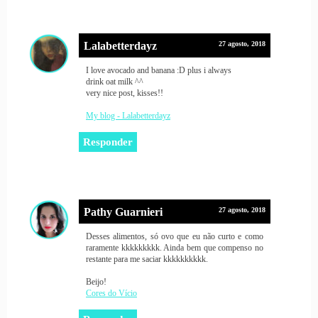
Lalabetterdayz
27 agosto, 2018
I love avocado and banana :D plus i always
drink oat milk ^^
very nice post, kisses!!
My blog - Lalabetterdayz
Responder
Pathy Guarnieri
27 agosto, 2018
Desses alimentos, só ovo que eu não curto e como
raramente kkkkkkkkk. Ainda bem que compenso no
restante para me saciar kkkkkkkkkk.
Beijo!
Cores do Vício