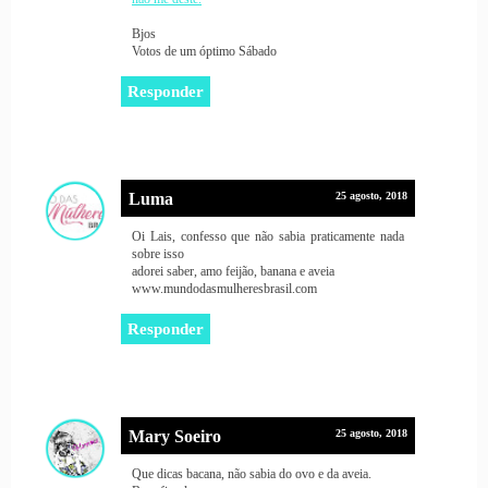
Bjos
Votos de um óptimo Sábado
Responder
Luma
25 agosto, 2018
Oi Lais, confesso que não sabia praticamente nada
sobre isso
adorei saber, amo feijão, banana e aveia
www.mundodasmulheresbrasil.com
Responder
Mary Soeiro
25 agosto, 2018
Que dicas bacana, não sabia do ovo e da aveia.