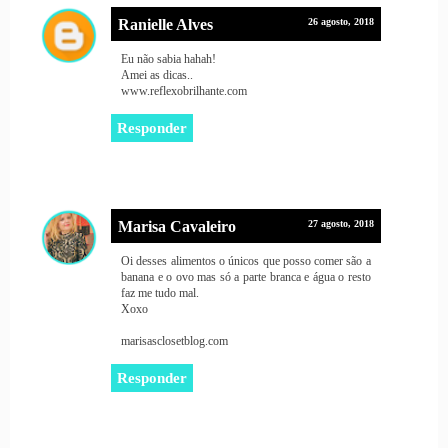
Ranielle Alves
26 agosto, 2018
Eu não sabia hahah!
Amei as dicas..
www.reflexobrilhante.com
Responder
Marisa Cavaleiro
27 agosto, 2018
Oi desses alimentos o únicos que posso comer são a
banana e o ovo mas só a parte branca e água o resto
faz me tudo mal.
Xoxo
marisasclosetblog.com
Responder