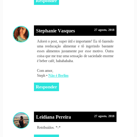
Responder
Stephanie Vasques
27 agosto, 2018
Adorei o post, super útil e importante! Eu tô fazendo
uma reeducação alimentar e tô ingerindo bastante
esses alimentos justamente por esse motivo. Outra
coisa que me traz uma sensação de saciedade enorme
é beber café, hahahahaha.
Com amor,
Steph •
Não é Berlim
Responder
Leidiana Pereira
27 agosto, 2018
Retribuídos. *-*