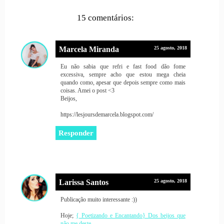
15 comentários:
Marcela Miranda
25 agosto, 2018
Eu não sabia que refri e fast food dão fome
excessiva, sempre acho que estou mega cheia
quando como, apesar que depois sempre como mais
coisas. Amei o post <3
Beijos,
https://lesjoursdemarcela.blogspot.com/
Responder
Larissa Santos
25 agosto, 2018
Publicação muito interessante :))
Hoje;
{ Poetizando e Encantando} Dos beijos que
não me deste.