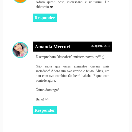
Adoro questi post, interessanti e utilissimi. Un
abbraccio ❤️
Responder
Amanda Mércuri
26 agosto, 2018
É sempre bom "descobrir" músicas novas, né?! ;)
Não sabia que esses alimentos davam mais
saciedade! Adoro um ovo cozido e feijão. Aliás, um
tutu com ovo combina tão bem! hahaha! Fiquei com
vontade agora.
Ótimo domingo!
Beijo! ^^
Responder