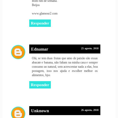
Bom fim de semana.
Beijos
www.glamour2.com
Responder
Ednamar
25 agosto, 2018
Olá, se tem duas frutas que amo de paixão são essas
abacate e banana, não faltam na minha casa e sempre
consumo ao natural, sem acrescentar nada a elas, boa
postagem, isso nos ajuda e escolher melhor os
alimentos, bjss
Responder
Unknown
26 agosto, 2018