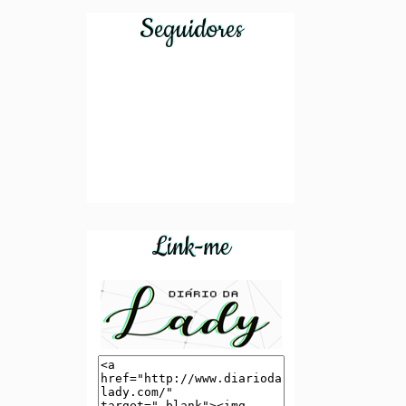
(hehehe). E,
tema de
Seguidores
para vocês
decoração...
me...
Link-me