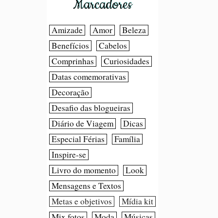
Marcadores
Amizade
Amor
Beleza
Benefícios
Cabelos
Comprinhas
Curiosidades
Datas comemorativas
Decoração
Desafio das blogueiras
Diário de Viagem
Dicas
Especial Férias
Família
Inspire-se
Livro do momento
Look
Mensagens e Textos
Metas e objetivos
Mídia kit
Mix fotos
Moda
Músicas