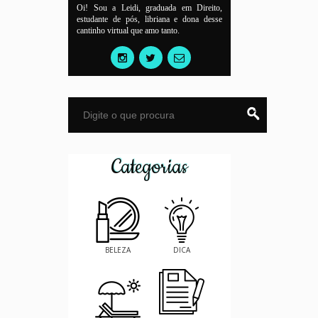
Oi! Sou a Leidi, graduada em Direito,
estudante de pós, libriana e dona desse
cantinho virtual que amo tanto.
Categorias
BELEZA
DICA