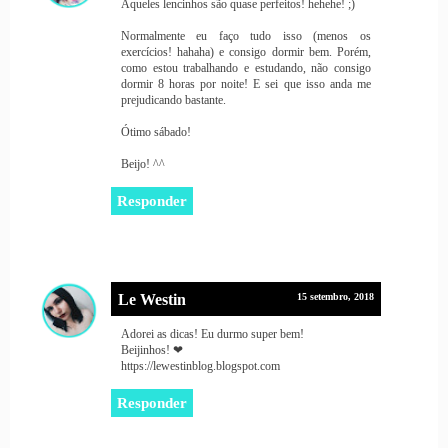
Aqueles lencinhos são quase perfeitos! hehehe! ;)
Normalmente eu faço tudo isso (menos os
exercícios! hahaha) e consigo dormir bem. Porém,
como estou trabalhando e estudando, não consigo
dormir 8 horas por noite! E sei que isso anda me
prejudicando bastante.
Ótimo sábado!
Beijo! ^^
Responder
Le Westin
15 setembro, 2018
Adorei as dicas! Eu durmo super bem!
Beijinhos! ❤
https://lewestinblog.blogspot.com
Responder