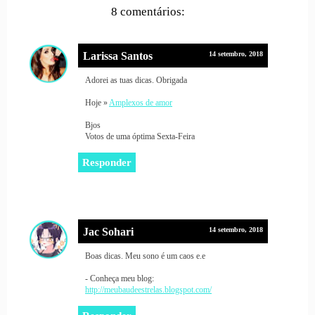
8 comentários:
Larissa Santos
14 setembro, 2018
Adorei as tuas dicas. Obrigada
Hoje »
Amplexos de amor
Bjos
Votos de uma óptima Sexta-Feira
Responder
Jac Sohari
14 setembro, 2018
Boas dicas. Meu sono é um caos e.e
- Conheça meu blog:
http://meubaudeestrelas.blogspot.com/