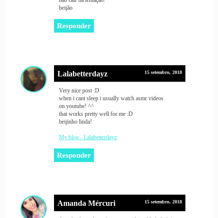
beijão
Responder
Lalabetterdayz
15 setembro, 2018
Very nice post :D
when i cant sleep i usually watch asmr videos
on youtube! ^^
that works pretty well for me :D
beijinho linda!
My blog - Lalabetterdayz
Responder
Amanda Mércuri
15 setembro, 2018