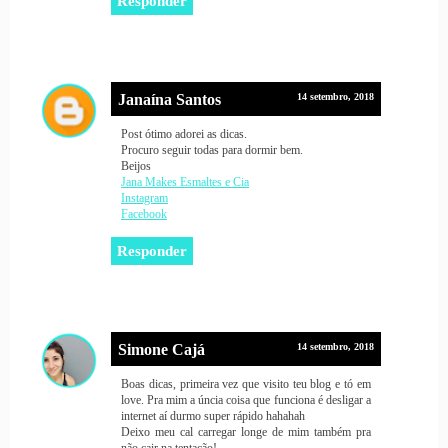
Responder
Janaína Santos
14 setembro, 2018
Post ótimo adorei as dicas.
Procuro seguir todas para dormir bem.
Beijos
Jana Makes Esmaltes e Cia
Instagram
Facebook
Responder
Simone Cajá
14 setembro, 2018
Boas dicas, primeira vez que visito teu blog e tó em
love. Pra mim a úncia coisa que funciona é desligar a
internet aí durmo super rápido hahahah
Deixo meu cal carregar longe de mim também pra
não cair na tentação!