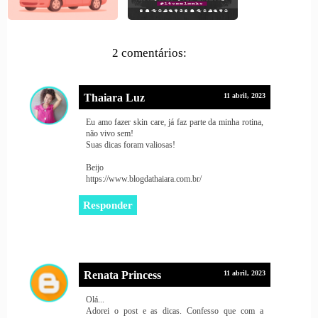
2 comentários:
Thaiara Luz
11 abril, 2023
Eu amo fazer skin care, já faz parte da minha rotina,
não vivo sem!
Suas dicas foram valiosas!
Beijo
https://www.blogdathaiara.com.br/
Responder
Renata Princess
11 abril, 2023
Olá...
Adorei o post e as dicas. Confesso que com a