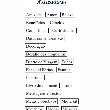
Marcadores
Amizade
Amor
Beleza
Benefícios
Cabelos
Comprinhas
Curiosidades
Datas comemorativas
Decoração
Desafio das blogueiras
Diário de Viagem
Dicas
Especial Férias
Família
Inspire-se
Livro do momento
Look
Mensagens e Textos
Metas e objetivos
Mídia kit
Mix fotos
Moda
Músicas