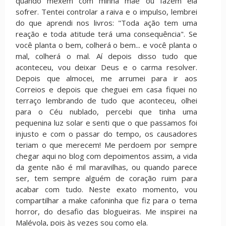
quando mexem com minha mãe ou fazem ela
sofrer. Tentei controlar a raiva e o impulso, lembrei
do que aprendi nos livros: "Toda ação tem uma
reação e toda atitude terá uma consequência". Se
você planta o bem, colherá o bem... e você planta o
mal, colherá o mal. Aí depois disso tudo que
aconteceu, vou deixar Deus e o carma resolver.
Depois que almocei, me arrumei para ir aos
Correios e depois que cheguei em casa fiquei no
terraço lembrando de tudo que aconteceu, olhei
para o Céu nublado, percebi que tinha uma
pequenina luz solar e senti que o que passamos foi
injusto e com o passar do tempo, os causadores
teriam o que merecem! Me perdoem por sempre
chegar aqui no blog com depoimentos assim, a vida
da gente não é mil maravilhas, ou quando parece
ser, tem sempre alguém de coração ruim para
acabar com tudo. Neste exato momento, vou
compartilhar a make cafoninha que fiz para o tema
horror, do desafio das blogueiras. Me inspirei na
Malévola, pois às vezes sou como ela.