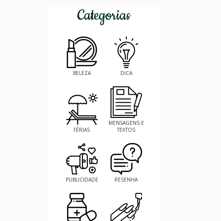
Categorias
BELEZA
DICA
MENSAGENS E
FÉRIAS
TEXTOS
PUBLICIDADE
RESENHA