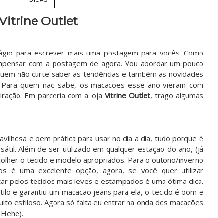
Vitrine Outlet
tágio para escrever mais uma postagem para vocês. Como
ompensar com a postagem de agora. Vou abordar um pouco
uem não curte saber as tendências e também as novidades
 Para quem não sabe, os macacões esse ano vieram com
iração. Em parceria com a loja
Vitrine Outlet
, trago algumas
ilhosa e bem prática para usar no dia a dia, tudo porque é
átil. Além de ser utilizado em qualquer estação do ano, (já
olher o tecido e modelo apropriados. Para o outono/inverno
os é uma excelente opção, agora, se você quer utilizar
tar pelos tecidos mais leves e estampados é uma ótima dica.
ilo e garantiu um macacão jeans para ela, o tecido é bom e
uito estiloso. Agora só falta eu entrar na onda dos macacões
 (Hehe).