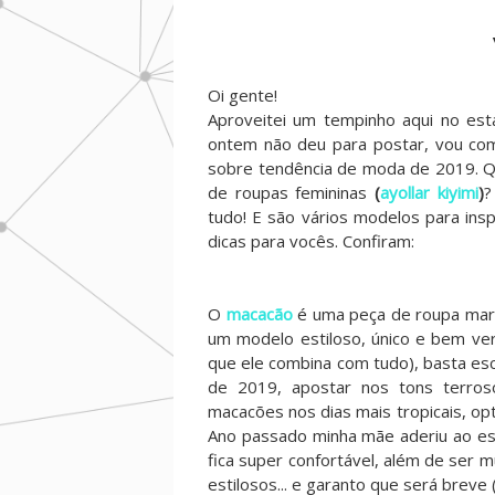
Oi gente!
Aproveitei um tempinho aqui no es
ontem não deu para postar, vou c
sobre tendência de moda de 2019. Q
de roupas femininas
(
ayollar kiyimi
)
?
tudo! E são vários modelos para insp
dicas para vocês. Confiram:
O
macacão
é uma peça de roupa marav
um modelo estiloso, único e bem vers
que ele combina com tudo), basta esc
de 2019, apostar nos tons terros
macacões nos dias mais tropicais, op
Ano passado minha mãe aderiu ao est
fica super confortável, além de ser m
estilosos... e garanto que será breve