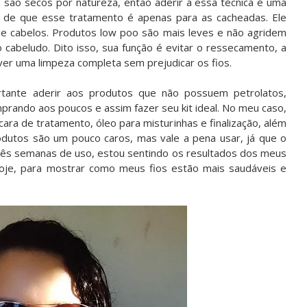
são secos por natureza, então aderir a essa técnica é uma
 de que esse tratamento é apenas para as cacheadas. Ele
e cabelos. Produtos low poo são mais leves e não agridem
cabeludo. Dito isso, sua função é evitar o ressecamento, a
ver uma limpeza completa sem prejudicar os fios.
rtante aderir aos produtos que não possuem petrolatos,
mprando aos poucos e assim fazer seu kit ideal. No meu caso,
ara de tratamento, óleo para misturinhas e finalização, além
odutos são um pouco caros, mas vale a pena usar, já que o
m três semanas de uso, estou sentindo os resultados dos meus
 hoje, para mostrar como meus fios estão mais saudáveis e