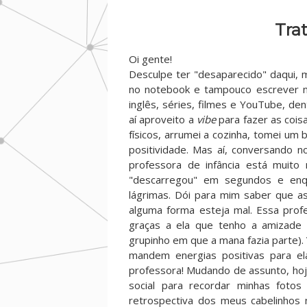
Tra
Oi gente!
Desculpe ter "desaparecido" daqui, 
no notebook e tampouco escrever no
inglês, séries, filmes e YouTube, de
aí aproveito a
vibe
para fazer as coisa
físicos, arrumei a cozinha, tomei um 
positividade. Mas aí, conversando 
professora de infância está muito 
"descarregou" em segundos e enqu
lágrimas. Dói para mim saber que 
alguma forma esteja mal. Essa profes
graças a ela que tenho a amizade
grupinho em que a mana fazia parte).
mandem energias positivas para e
professora! Mudando de assunto, hoje
social para recordar minhas foto
retrospectiva dos meus cabelinhos