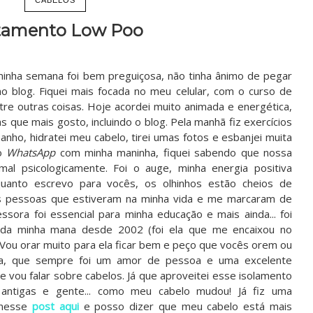
tamento Low Poo
minha semana foi bem preguiçosa, não tinha ânimo de pegar
 blog. Fiquei mais focada no meu celular, com o curso de
ntre outras coisas. Hoje acordei muito animada e energética,
s que mais gosto, incluindo o blog. Pela manhã fiz exercícios
banho, hidratei meu cabelo, tirei umas fotos e esbanjei muita
no
WhatsApp
com minha maninha, fiquei sabendo que nossa
mal psicologicamente. Foi o auge, minha energia positiva
anto escrevo para vocês, os olhinhos estão cheios de
as pessoas que estiveram na minha vida e me marcaram de
sora foi essencial para minha educação e mais ainda... foi
 da minha mana desde 2002 (foi ela que me encaixou no
 Vou orar muito para ela ficar bem e peço que vocês orem ou
la, que sempre foi um amor de pessoa e uma excelente
 vou falar sobre cabelos. Já que aproveitei esse isolamento
s antigas e gente... como meu cabelo mudou! Já fiz uma
 nesse
post aqui
e posso dizer que meu cabelo está mais