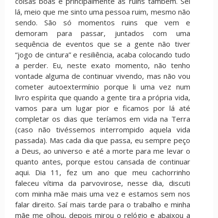
coisas boas e principalmente as ruins também. Sei
lá, meio que me sinto uma pessoa ruim, mesmo não
sendo. São só momentos ruins que vem e
demoram para passar, juntados com uma
sequência de eventos que se a gente não tiver
“jogo de cintura” e resiliência, acaba colocando tudo
a perder. Eu, neste exato momento, não tenho
vontade alguma de continuar vivendo, mas não vou
cometer autoextermínio porque li uma vez num
livro espírita que quando a gente tira a própria vida,
vamos para um lugar pior e ficamos por lá até
completar os dias que teríamos em vida na Terra
(caso não tivéssemos interrompido aquela vida
passada). Mas cada dia que passa, eu sempre peço
a Deus, ao universo e até a morte para me levar o
quanto antes, porque estou cansada de continuar
aqui. Dia 11, fez um ano que meu cachorrinho
faleceu vítima da parvovirose, nesse dia, discuti
com minha mãe mais uma vez e estamos sem nos
falar direito. Saí mais tarde para o trabalho e minha
mãe me olhou, depois mirou o relógio e abaixou a