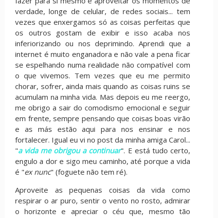
fazer para si mesmo é aproveitar os momentos de
verdade, longe de celular, de redes sociais... tem
vezes que enxergamos só as coisas perfeitas que
os outros gostam de exibir e isso acaba nos
inferiorizando ou nos deprimindo. Aprendi que a
internet é muito enganadora e não vale a pena ficar
se espelhando numa realidade não compatível com
o que vivemos. Tem vezes que eu me permito
chorar, sofrer, ainda mais quando as coisas ruins se
acumulam na minha vida. Mas depois eu me reergo,
me obrigo a sair do comodismo emocional e seguir
em frente, sempre pensando que coisas boas virão
e as más estão aqui para nos ensinar e nos
fortalecer. Igual eu vi no post da minha amiga Carol...
"
a vida me obrigou a continuar
". E está tudo certo,
engulo a dor e sigo meu caminho, até porque a vida
é "
ex nunc
" (foguete não tem ré).
Aproveite as pequenas coisas da vida como
respirar o ar puro, sentir o vento no rosto, admirar
o horizonte e apreciar o céu que, mesmo tão