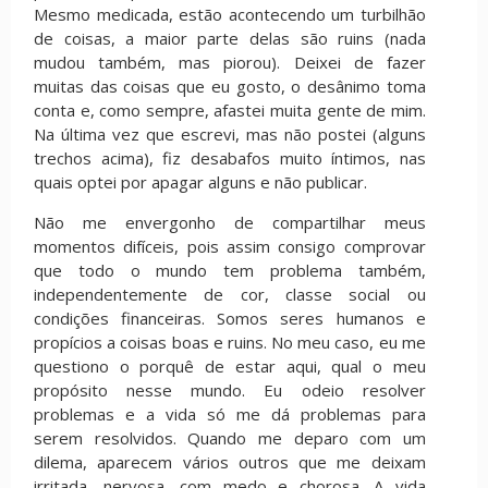
Mesmo medicada, estão acontecendo um turbilhão
de coisas, a maior parte delas são ruins (nada
mudou também, mas piorou). Deixei de fazer
muitas das coisas que eu gosto, o desânimo toma
conta e, como sempre, afastei muita gente de mim.
Na última vez que escrevi, mas não postei (alguns
trechos acima), fiz desabafos muito íntimos, nas
quais optei por apagar alguns e não publicar.
Não me envergonho de compartilhar meus
momentos difíceis, pois assim consigo comprovar
que todo o mundo tem problema também,
independentemente de cor, classe social ou
condições financeiras. Somos seres humanos e
propícios a coisas boas e ruins. No meu caso, eu me
questiono o porquê de estar aqui, qual o meu
propósito nesse mundo. Eu odeio resolver
problemas e a vida só me dá problemas para
serem resolvidos. Quando me deparo com um
dilema, aparecem vários outros que me deixam
irritada, nervosa, com medo e chorosa. A vida