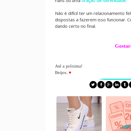
ruins ou uma
oração de serenidade
.
Não é difícil ter um relacionamento f
dispostas a fazerem isso funcionar. 
dando certo no final.
Gostar
Até a próxima!
Beijos.
♥